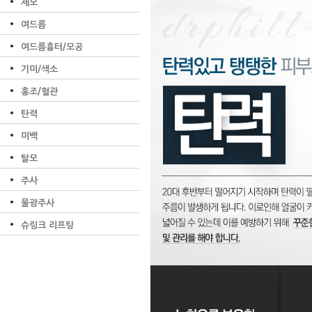
제모
여드름
여드름흉터/모공
기미/색소
홍조/혈관
탄력
미백
탈모
주사
물광주사
슈링크 리프팅