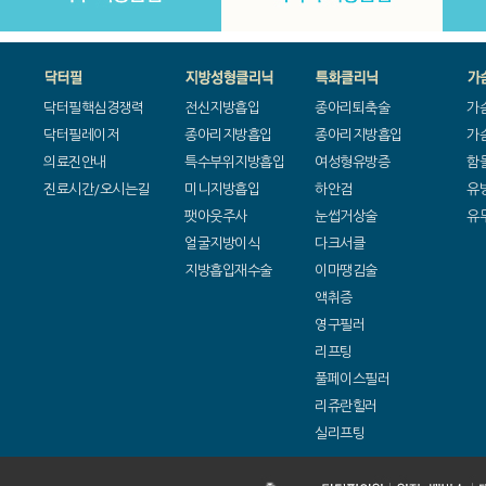
닥터필핵심경쟁력
전신지방흡입
종아리퇴축술
가
닥터필레이저
종아리지방흡입
종아리지방흡입
가
의료진안내
특수부위지방흡입
여성형유방증
함
진료시간/오시는길
미니지방흡입
하안검
유
팻아웃주사
눈썹거상술
유
얼굴지방이식
다크서클
지방흡입재수술
이마땡김술
액취증
영구필러
리프팅
풀페이스필러
리쥬란힐러
실리프팅