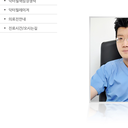
닥터필핵심경쟁력
닥터필레이저
의료진안내
진료시간/오시는길