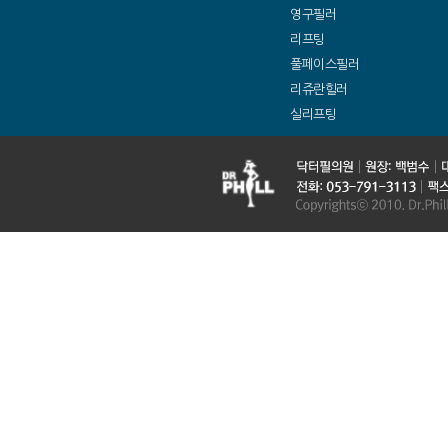
영구필러
리프팅
풀페이스필러
리쥬란힐러
실리프팅