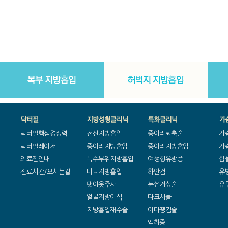
닥터필핵심경쟁력
전신지방흡입
종아리퇴축술
가
닥터필레이저
종아리지방흡입
종아리지방흡입
가
의료진안내
특수부위지방흡입
여성형유방증
함
진료시간/오시는길
미니지방흡입
하안검
유
팻아웃주사
눈썹거상술
유
얼굴지방이식
다크서클
지방흡입재수술
이마땡김술
액취증