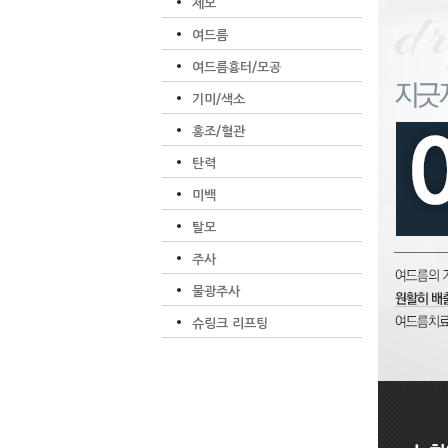
제모
여드름
여드름흉터/모공
기미/색소
홍조/혈관
탄력
미백
탈모
주사
물광주사
슈링크 리프팅