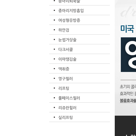
종아리퇴축술
종아리지방흡입
여성형유방증
하안검
눈썹거상술
다크서클
이마땡김술
액취증
영구필러
리프팅
풀페이스필러
리쥬란힐러
실리프팅