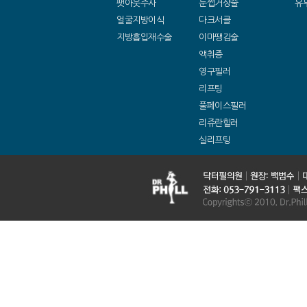
팻아웃주사
눈썹거상술
유
얼굴지방이식
다크서클
지방흡입재수술
이마땡김술
액취증
영구필러
리프팅
풀페이스필러
리쥬란힐러
실리프팅