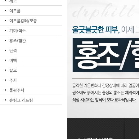
제모
여드름
여드름흉터/모공
기미/색소
홍조/혈관
탄력
미백
탈모
주사
물광주사
슈링크 리프팅