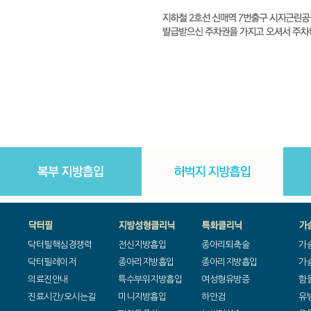
닥터필핵심경쟁력
전신지방흡입
종아리퇴축술
가
닥터필레이저
종아리지방흡입
종아리지방흡입
가
의료진안내
특수부위지방흡입
여성형유방증
함
진료시간/오시는길
미니지방흡입
하안검
유