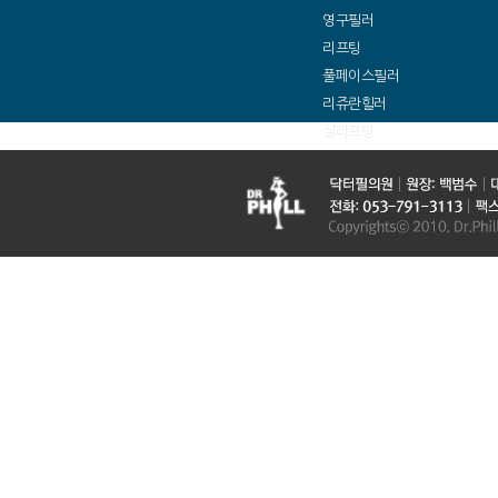
영구필러
리프팅
풀페이스필러
리쥬란힐러
실리프팅