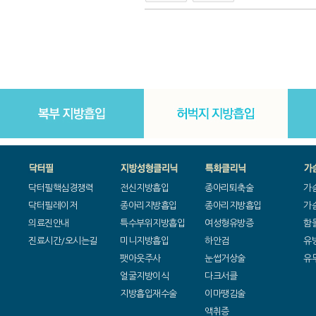
닥터필핵심경쟁력
전신지방흡입
종아리퇴축술
가
닥터필레이저
종아리지방흡입
종아리지방흡입
가
의료진안내
특수부위지방흡입
여성형유방증
함
진료시간/오시는길
미니지방흡입
하안검
유
팻아웃주사
눈썹거상술
유
얼굴지방이식
다크서클
지방흡입재수술
이마땡김술
액취증