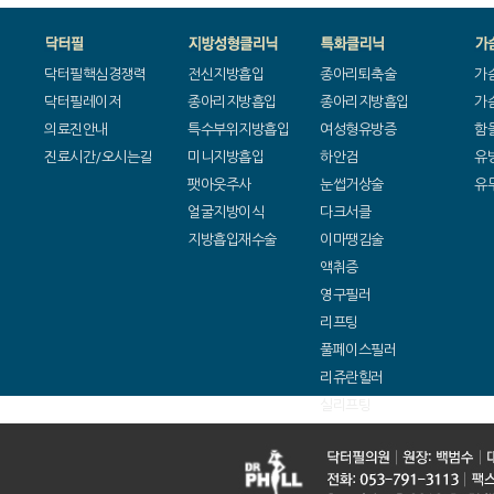
닥터필핵심경쟁력
전신지방흡입
종아리퇴축술
가
닥터필레이저
종아리지방흡입
종아리지방흡입
가
의료진안내
특수부위지방흡입
여성형유방증
함
진료시간/오시는길
미니지방흡입
하안검
유
팻아웃주사
눈썹거상술
유
얼굴지방이식
다크서클
지방흡입재수술
이마땡김술
액취증
영구필러
리프팅
풀페이스필러
리쥬란힐러
실리프팅