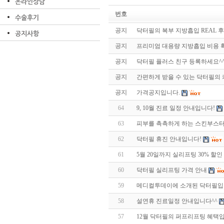
온라인상담
번호
수술후기
공지
닥터필의 복부 지방흡입 REAL 후
공지사항
공지
프리미엄 대용량 지방흡입 비용 
공지
닥터필 플러스 친구 등록하세요^
공지
간편하게 받을 수 있는 닥터필의
공지
가격공지입니다.
64
9, 10월 진료 일정 안내입니다!
63
피부를 촉촉하게 하는 스킨부스터
62
닥터필 휴진 안내입니다!
61
5월 20일까지 실리프팅 30% 할인
60
닥터필 실리프팅 가격 안내
59
메디컬투데이에 소개된 닥터필입
58
설연휴 진료일정 안내입니다^^
57
12월 닥터필의 퍼프리프팅 혜택