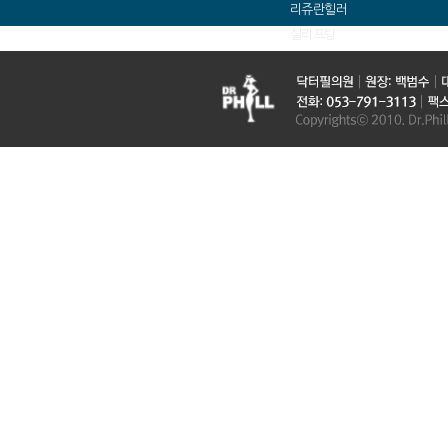
리쥬란힐러
실리프팅