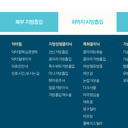
닥터필핵심경쟁력
전신지방흡입
종아리퇴축술
가
닥터필레이저
종아리지방흡입
종아리지방흡입
가
의료진안내
특수부위지방흡입
여성형유방증
함
진료시간/오시는길
미니지방흡입
하안검
유
팻아웃주사
눈썹거상술
유
얼굴지방이식
다크서클
지방흡입재수술
이마땡김술
액취증
영구필러
리프팅
풀페이스필러